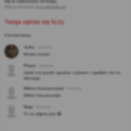
się w zależności od kraju.
Więcej informacji:
pl.m.wikipedia.org
Twoja opinia się liczy
4 komentarzy
Julka
1lat temu
Mniam mniam
Player
2lat temu
Upsik coś poszło zgodnie z planem i zgadłem nie no
dlaczego
Wiktor Kaczanowski
2lat temu
Wiktor Kaczanowski
Maja
4lat temu
To na zdjęciu jest 😂