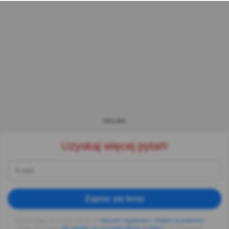
REKLAMA
Uzyskaj więcej pytań!
Zapisz się teraz
Kontynuując, wyrażasz zgodę na
Warunki regulaminu i
,
Polityki prywatności
strony Quizzclub,
jak również na używanie plików "cookies"
i otrzymywanie