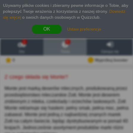
Używamy plików cookies i zbieramy pewne informacje o Tobie, aby
polepszyć Twoje wrażenia z korzystania z naszej strony
.
Dowiedz
się więcej
o swoich danych osobowych w Quizzclub.
OK
Ustaw preferencje
1
6
Gry
Trivia
Zaloguj się
0
Wypróbuj booster
Z czego składa się Monte?
Monte jest marką deserów mlecznych, produkowaną przez
przedsiębiorstwo mleczarskie Zott. Monte jest deserem
zrobionym z mleka, czekolady i orzechów laskowych. Zott
Monte reklamuje się hasłem: pełny smak, pełna moc, pełna
zabawa!. Monte jest jedną z najbardziej znanych marek
Zott na całym świecie, będąc dystrybuowanym w ponad 40
krajach. Jednocześnie asortyment produktów marki różni