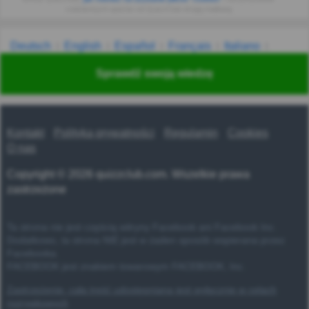
codziennych quizów od QuizzClub drogą mailową
Deutsch
English
Español
Français
Italiano
Nederlands
Polski
Português
Svenska
Türkçe
Sprawdź swoją wiedzę
Русский
Українська
हिन्दी
한국어
汉语
漢語
Kontakt
Polityka prywatności
Regulamin
Cookies
O nas
Copyright © 2026 quizzclub.com. Wszelkie prawa
zastrzeżone
Ta strona nie jest częścią witryny Facebook ani Facebook Inc.
Dodatkowo, ta strona NIE jest w żaden sposób wspierana przez
Facebooka.
FACEBOOK jest znakiem towarowym FACEBOOK, Inc.
Zastrzeżenie: cała treść udostępniana jest wyłącznie w celach
rozrywkowych