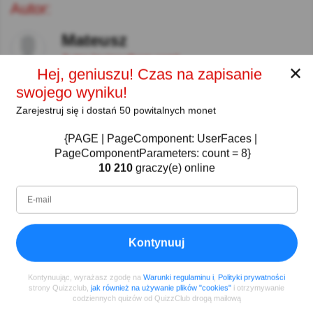
Autor:
Mateusz
Autor (quizauthors.com)
✕
Hej, geniuszu! Czas na zapisanie
swojego wyniku!
Podziel się
na Facebooku
Zarejestruj się i dostań 50 powitalnych monet
{PAGE | PageComponent: UserFaces |
PageComponentParameters: count = 8}
10 210
graczy(e) online
Kontynuuj
Kontynuując, wyrażasz zgodę na
Warunki regulaminu i
,
Polityki prywatności
strony Quizzclub,
jak również na używanie plików "cookies"
i otrzymywanie
codziennych quizów od QuizzClub drogą mailową