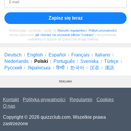
Zapisz się teraz
Kontynuując, wyrażasz zgodę na
Warunki regulaminu i
,
Polityki prywatności
strony Quizzclub,
jak również na używanie plików "cookies"
i otrzymywanie
codziennych quizów od QuizzClub drogą mailową
Deutsch
English
Español
Français
Italiano
Nederlands
Polski
Português
Svenska
Türkçe
Русский
Українська
हिन्दी
한국어
汉语
漢語
REKLAMA
Kontakt
Polityka prywatności
Regulamin
Cookies
O nas
Copyright © 2026 quizzclub.com. Wszelkie prawa
zastrzeżone