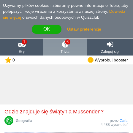
Używamy plików cookies i zbieramy pewne informacje o Tobie, aby
polepszyć Twoje wrażenia z korzystania z naszej strony
.
Dowiedz
się więcej
o swoich danych osobowych w Quizzclub.
OK
Ustaw preferencje
1
6
Gry
Trivia
Zaloguj się
0
Wypróbuj booster
Gdzie znajduje się świątynia Mussenden?
Geografia
przez
Carla
4 488 wyświetleń