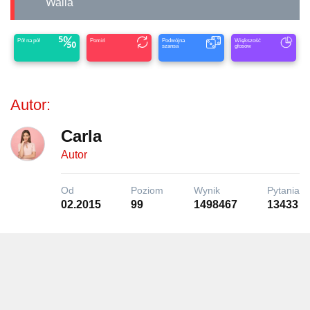
Walia
Pół na pół
Pomiń
Podwójna
Większość
szansa
głosów
Autor:
Carla
Autor
Od
Poziom
Wynik
Pytania
02.2015
99
1498467
13433